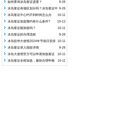
如何查询冰岛签证进度？
9-26
冰岛签证有领区划分吗？冰岛签证中
9-26
心地址及电话统计！
冰岛签证中心约不到时间怎么办
10-11
冰岛签证加急预约有什么条件?
10-12
冰岛签证能加急吗？
10-11
冰岛签证的办理流程
9-26
冰岛驻华大使馆2024年节假日安排
10-11
冰岛签证录入指纹详情
9-26
冰岛大使馆官方可以申请加急签证
10-11
吗？
冰岛签证全程加急，最快办理申根
10-11
签证渠道！