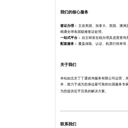
我们的核心服务
签证办理：
主攻美国、加拿大、英国、澳洲
精通全球各国疑难签证处理。
一站式平台：
自主研发在线办理及进度查询系
配套服务：
覆盖保险、认证、机票行程单等
关于我们
本站由北京丁丁通咨询服务有限公司运营，并
本，致力于成为您身边最可靠的出国服务专
为您提供近乎完美的解决方案。
联系我们