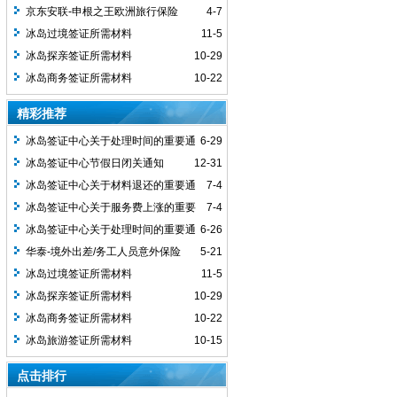
京东安联-申根之王欧洲旅行保险
4-7
冰岛过境签证所需材料
11-5
冰岛探亲签证所需材料
10-29
冰岛商务签证所需材料
10-22
精彩推荐
冰岛签证中心关于处理时间的重要通
6-29
知
冰岛签证中心节假日闭关通知
12-31
冰岛签证中心关于材料退还的重要通
7-4
知
冰岛签证中心关于服务费上涨的重要
7-4
通知
冰岛签证中心关于处理时间的重要通
6-26
知
华泰-境外出差/务工人员意外保险
5-21
冰岛过境签证所需材料
11-5
冰岛探亲签证所需材料
10-29
冰岛商务签证所需材料
10-22
冰岛旅游签证所需材料
10-15
点击排行