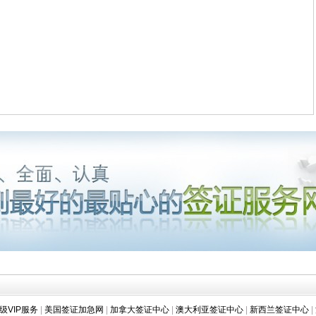
级VIP服务
|
美国签证加急网
|
加拿大签证中心
|
澳大利亚签证中心
|
新西兰签证中心
|