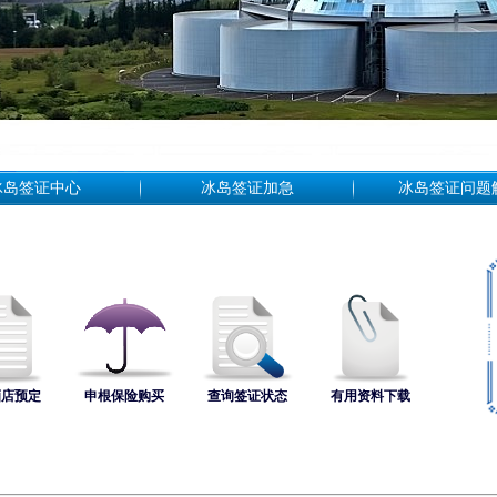
冰岛签证中心
冰岛签证加急
冰岛签证问题
酒店预定
申根保险购买
查询签证状态
有用资料下载