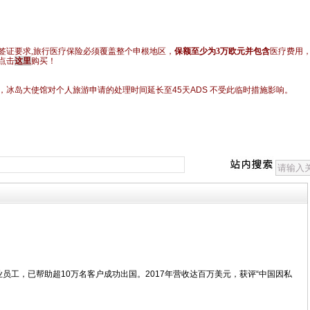
签证要求,旅行医疗保险必须覆盖整个申根地区，
保额至少为3
万欧元并包含
医疗费用
点击
这里
购买！
，冰岛大使馆对个人旅游申请的处理时间延长至45天ADS 不受此临时措施影响。
专业员工，已帮助超10万名客户成功出国。2017年营收达百万美元，获评“中国因私