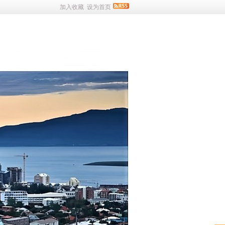
加入收藏
设为首页