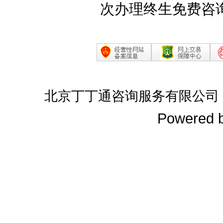
次办理终生免费咨
北京丁丁通咨询服务有限公司
Powered 