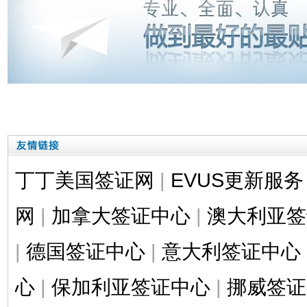
丁丁美国签证网
|
EVUS更新服务
网
|
加拿大签证中心
|
澳大利亚签
|
德国签证中心
|
意大利签证中心
心
|
保加利亚签证中心
|
挪威签证