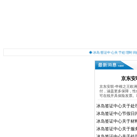
◆冰岛签证中心关于处理时间的
京东安
京东安联-申根之王欧
付，涵盖更多保障，性
可在线开具保险发票。请
冰岛签证中心关于处
冰岛签证中心节假日
冰岛签证中心关于材
冰岛签证中心关于服
冰岛签证中心关于处